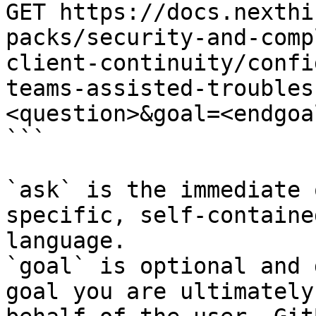
GET https://docs.nexthi
packs/security-and-comp
client-continuity/confi
teams-assisted-troubles
<question>&goal=<endgoal
```

`ask` is the immediate 
specific, self-containe
language.

`goal` is optional and 
goal you are ultimately