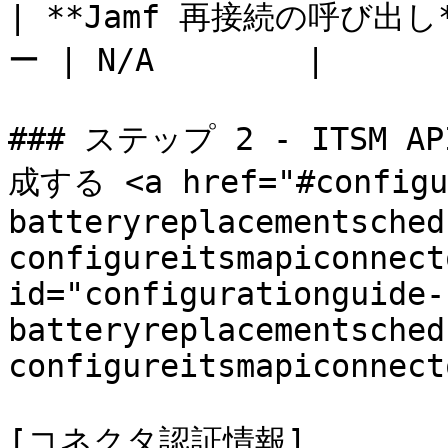
| **Jamf 再接続の呼び出し
ー | N/A        |

### ステップ 2 - ITS
成する <a href="#configu
batteryreplacementsched
configureitsmapiconnect
id="configurationguide-
batteryreplacementsched
configureitsmapiconnect
[コネクタ認証情報]