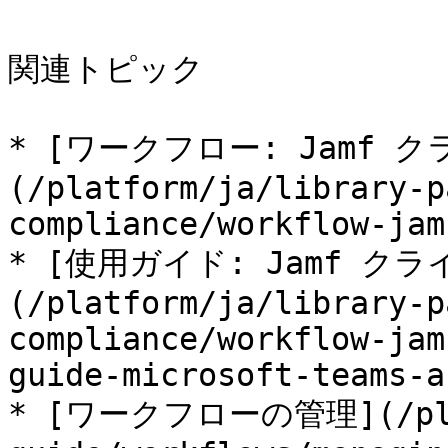
関連トピック

* [ワークフロー: Jamf 
(/platform/ja/library-p
compliance/workflow-jam
* [使用ガイド: Jamf ク
(/platform/ja/library-p
compliance/workflow-jam
guide-microsoft-teams-a
* [ワークフローの管理](/plat