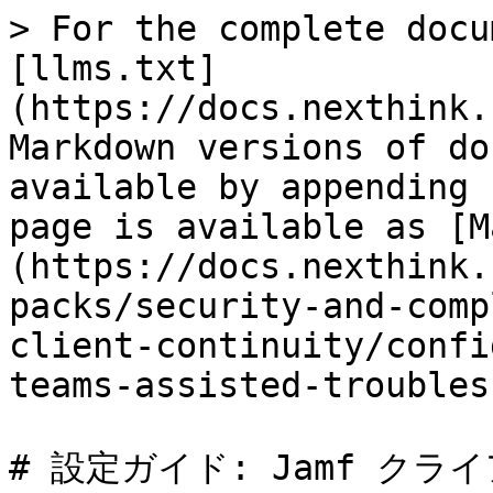
> For the complete docu
[llms.txt]
(https://docs.nexthink.
Markdown versions of do
available by appending 
page is available as [M
(https://docs.nexthink.
packs/security-and-comp
client-continuity/confi
teams-assisted-troubles
# 設定ガイド: Jamf クラ