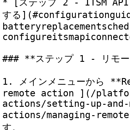
* [ステップ 2 - ITSM
する](#configurationgui
batteryreplacementsched
configureitsmapiconnect
### **ステップ 1 - リモ
1. メインメニューから **Remot
remote action ](/platfo
actions/setting-up-and-
actions/managing-rem
す。
