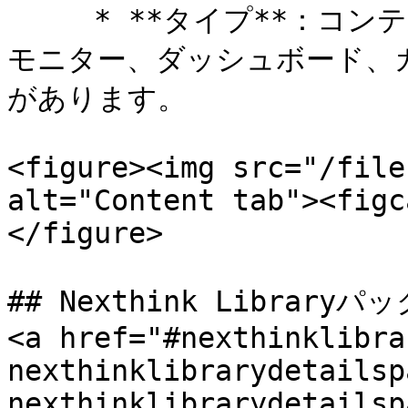
     * **タイプ**：コンテンツタイプにはRemote Action、
モニター、ダッシュボード、
があります。

<figure><img src="/file
alt="Content tab"><figc
</figure>

## Nexthink Libra
<a href="#nexthinklibra
nexthinklibrarydetailsp
nexthinklibrarydetailsp