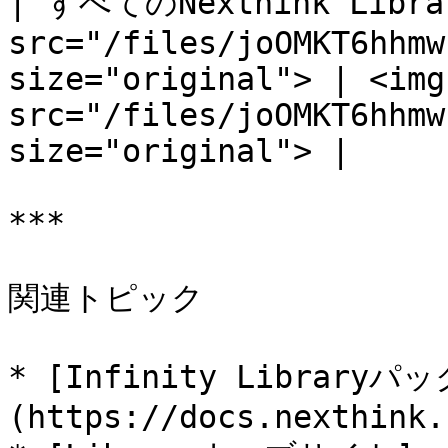
| すべてのNexthink Libr
src="/files/joOMKT6hhmw
size="original"> | <img 
src="/files/joOMKT6hhmw
size="original"> |

***

関連トピック

* [Infinity Libraryパッ
(https://docs.nexthink.