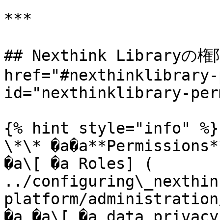
***

## Nexthink Libraryの
href="#nexthinklibrary-
id="nexthinklibrary-per
{% hint style="info" %}

\*\* �a�a**Permissions*
�a\[ �a Roles] ( 
../configuring\_nexthin
platform/administration
�a �a\[ �a data privacy]