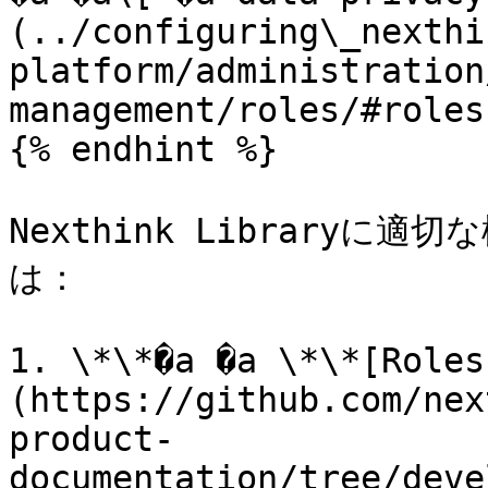
(../configuring\_nexthi
platform/administration
management/roles/#roles
{% endhint %}

Nexthink Library
は：

1. \*\*�a �a \*\*[Roles
(https://github.com/nex
product-
documentation/tree/deve