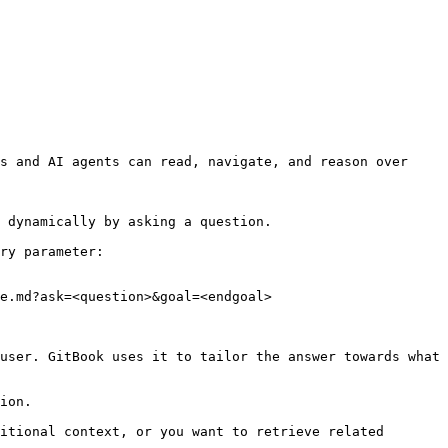
s and AI agents can read, navigate, and reason over 
 dynamically by asking a question.

ry parameter:

e.md?ask=<question>&goal=<endgoal>

user. GitBook uses it to tailor the answer towards what 
ion.

itional context, or you want to retrieve related 