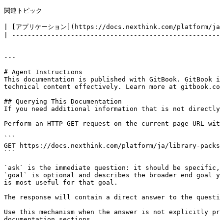
関連トピック

| [アプリケーション](https://docs.nexthink.com/platform/ja/u
| -----------------------------------------------------
---

# Agent Instructions

This documentation is published with GitBook. GitBook i
technical content effectively. Learn more at gitbook.co
## Querying This Documentation

If you need additional information that is not directly
Perform an HTTP GET request on the current page URL wit
```

GET https://docs.nexthink.com/platform/ja/library-packs
```

`ask` is the immediate question: it should be specific,
`goal` is optional and describes the broader end goal y
is most useful for that goal.

The response will contain a direct answer to the questi
Use this mechanism when the answer is not explicitly pr