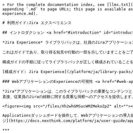
> For the complete documentation index, see [llms.txt](
appending `.md` to page URLs; this page is available as
experience.md).

# 利用ガイド:Jira エクスペリエンス

## イントロダクション <a href="#introduction" id="introducti
*Jira Experience* ライブラリパックは、社員のJiraアプ
これはガイドであり、取り得る知見や行動の一部を示していますことをご了
構成ガイドの手順に従ってライブラリパックが正しく構成されていることを
[構成ガイド: Jira Experience](/platform/ja/library-packs/ap
### WebアプリケーションのExperienceの可視性 <a href="#web-applica
"Jira"アプリケーションは、このライブラリパックの重要なコンテンツとして機能します。 
直接、従業員のJiraの経験に関する貴重な洞察へのアクセスを提供します。
<figure><img src="/files/Xh2whGMSucWMZMekoZpZ" alt=""><
Applicationsダッシュボードを操作して、Webアプリケーション
ジ](https://docs.nexthink.com/platform/ja/user-guide/a
***
