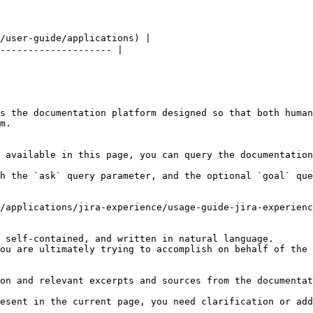
ser-guide/applications) |

-------------------- |

s the documentation platform designed so that both human
m.

 available in this page, you can query the documentation
h the `ask` query parameter, and the optional `goal` que
/applications/jira-experience/usage-guide-jira-experienc
 self-contained, and written in natural language.

ou are ultimately trying to accomplish on behalf of the 
on and relevant excerpts and sources from the documentat
esent in the current page, you need clarification or add