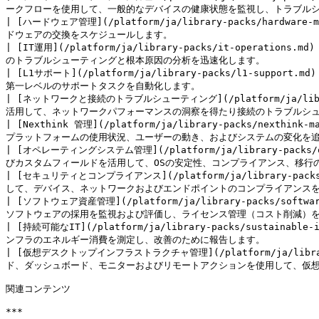
ークフローを使用して、一般的なデバイスの健康状態を監視し、トラブルシューティングしま
| [ハードウェア管理](/platform/ja/library-packs/hardwar
ドウェアの交換をスケジュールします。                               
| [IT運用](/platform/ja/library-packs/it-operatio
のトラブルシューティングと根本原因の分析を迅速化します。                 
| [L1サポート](/platform/ja/library-packs/l1-suppor
第一レベルのサポートタスクを自動化します。                           
| [ネットワークと接続のトラブルシューティング](/platform/ja/librar
活用して、ネットワークパフォーマンスの洞察を得たり接続のトラブルシューティングを
| [Nexthink 管理](/platform/ja/library-packs/next
プラットフォームの使用状況、ユーザーの動き、およびシステムの変化を追跡し
| [オペレーティングシステム管理](/platform/ja/library-packs/
びカスタムフィールドを活用して、OSの安定性、コンプライアンス、移行の進捗、更
| [セキュリティとコンプライアンス](/platform/ja/library-packs
して、デバイス、ネットワークおよびエンドポイントのコンプライアンスを確保します。   
| [ソフトウェア資産管理](/platform/ja/library-packs/soft
ソフトウェアの採用を監視および評価し、ライセンス管理（コスト削減）を行います。    
| [持続可能なIT](/platform/ja/library-packs/sustaina
ンフラのエネルギー消費を測定し、改善のために報告します。                 
| [仮想デスクトップインフラストラクチャ管理](/platform/ja/library
ド、ダッシュボード、モニターおよびリモートアクションを使用して、仮想デス
関連コンテンツ

***
