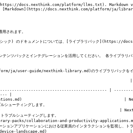
https://docs.nexthink.com/platform/llms.txt). Markdown v
 [Markdown](https://docs.nexthink.com/platform/ja/librar
に適用されます。

(クラシック) のドキュメントについては、[ライブラリパック](https://docs-v
いコンテンツパックとインテグレーションを活用してください。 各ライブラ
form/ja/user-guide/nexthink-library.md)のライブラリパッ
       | 事前構成されたコンテンツ                                                                           
--------------------------------------------- | --------
--- |

ications.md)                                    
グします。                                     
.md)                                            
ーティングします。                                 
y-packs/collaboration-and-productivity-applica
ラボレーションアプリケーションにおける従業員のインタラクションを監視し、トラ
device-landscape.md)                           