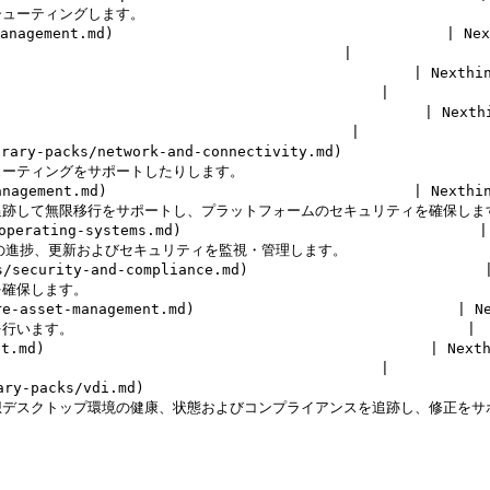
す。                                         
e-management.md)                                
                                  |

ns.md)                                           
                                    |

t.md)                                            
                                  |

y-packs/network-and-connectivity.md)          
サポートしたりします。                               
hink-management.md)                              
て無限移行をサポートし、プラットフォームのセキュリティを確保します。   
operating-systems.md)                          
新およびセキュリティを監視・管理します。                    
/security-and-compliance.md)                   
                                           |
ware-asset-management.md)                       
                                         |

ble-it.md)                                       
                                    |

-packs/vdi.md)                                 
クトップ環境の健康、状態およびコンプライアンスを追跡し、修正をサポートしま