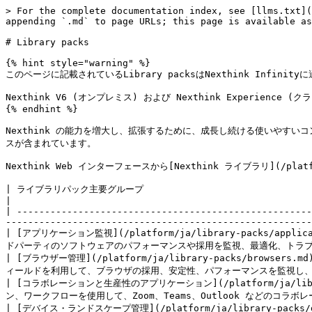
> For the complete documentation index, see [llms.txt](
appending `.md` to page URLs; this page is available as
# Library packs

{% hint style="warning" %}

このページに記載されているLibrary packsはNexthink Infinity
Nexthink V6 (オンプレミス) および Nexthink Experience 
{% endhint %}

Nexthink の能力を増大し、拡張するために、成長し続ける使いやす
スが含まれています。

Nexthink Web インターフェースから[Nexthink ライブラリ](/plat
| ライブラリパック主要グループ                                                                              
|

| -----------------------------------------------------
-------------------------------------------------------
| [アプリケーション監視](/platform/ja/library-packs/appl
ドパーティのソフトウェアのパフォーマンスや採用を監視、最適化、トラブルシューティン
| [ブラウザー管理](/platform/ja/library-packs/browsers
ィールドを利用して、ブラウザの採用、安定性、パフォーマンスを監視し、トラブルシュ
| [コラボレーションと生産性のアプリケーション](/platform/ja/librar
ン、ワークフローを使用して、Zoom、Teams、Outlook などのコ
| [デバイス・ランドスケープ管理](/platform/ja/library-packs/