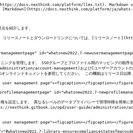
https://docs.nexthink.com/platform/llms.txt). Markdown v
 [Markdown](https://docs.nexthink.com/platform/ja/whats-
変更点を紹介します。

スノートとダウンロードリンクについては、[リリースノート](https://commun
agementpage" id="whatsnew2022.7-newusermanagementpage
ニングを管理します。 SSOグループとプロファイル間のマッピングの順序
e/administration/account-management)および[ユーザーアカウントの
ers-classic)のオンラインドキュメントを参照してください。 この機能はリリース
 user management page"><figcaption></figcaption></figure
lemanagementpage" id="whatsnew2022.7-newprofilemanage
設定します。 異なるレベルのデータプライバシーで管理特権を簡単に割り当て
think.gitbook.io/opd/user-guide/administration
 user management page"><figcaption></figcaption></figure
new2022.7-library-ensurecompliancestateofmacosdevic