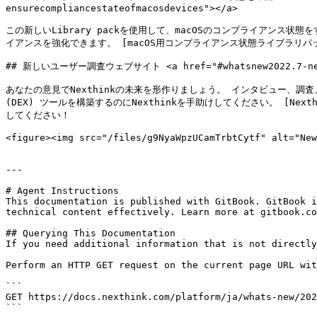
ensurecompliancestateofmacosdevices"></a>

この新しいLibrary packを使用して、macOSのコンプライアン
イアンスを強化できます。 [macOS用コンプライアンス状態ライブラリパック](http
## 新しいユーザー調査ウェブサイト <a href="#whatsnew2022.7-newuser
あなたの意見でNexthinkの未来を形作りましょう。 インタビュー、調
(DEX) ツールを構築するのにNexthinkを手助けしてください。 [Nexth
してください！

<figure><img src="/files/g9NyaWpzUCamTrbtCytf" alt="New
---

# Agent Instructions

This documentation is published with GitBook. GitBook i
technical content effectively. Learn more at gitbook.co
## Querying This Documentation

If you need additional information that is not directly
Perform an HTTP GET request on the current page URL wit
```

GET https://docs.nexthink.com/platform/ja/whats-new/202
```
