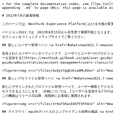
> For the complete documentation index, see [llms.txt](
appending `.md` to page URLs; this page is available as
# 2022年7月の新着情報

このページでは、Nexthink Experience Platformにおける今後の
バージョン2022.7は、2022年8月15日から全世界で展開可能となります。 リリー
セクションをコミュニティウェブサイトでご覧ください。

## 新しいユーザー管理ページ <a href="#whatsnew2022.7-newuserman
改良されたユーザーインターフェースで、ユーザーとユーザーのプロビジョ
ーを追加する](https://nexthink.gitbook.io/opd/user-guid
guide/administration/account-management/us
<figure><img src="/files/GodyIYggbJEsw0ML0Oov" alt="New
## 新しいプロファイル管理ページ <a href="#whatsnew2022.7-newprofi
新たにデザインされたプロファイル管理ページで、ユーザー権限とアクセス権を
セスできるようにします。 詳細については、[ユーザーを追加する](https://nex
この機能はリリース日以降、段階的にお客様に展開されます。

<figure><img src="/files/3r9uF5RaskOOfP3Fh4nI" alt="New
## ライブラリ: macOSデバイスのコンプライアンス状態を確認 <a href="#whats