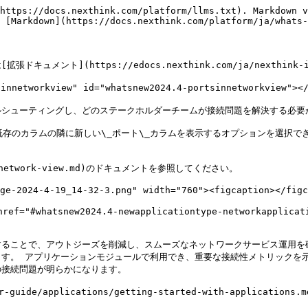
クフローデザインを簡略化し、文脈を持たせたコミュニケーションを行い、時間を節約します。 パラメータで定義されたキャンペーンは、ワークフローモジュールにて使用可能になりました。これにより、ワークフロー内で以前に取得したパラメトリック値を従業員が目にするキャンペーンに流し込むことで、よりダイナミックに文脈に応じたメッセージを作成できます。

詳細については、[ワークフロー](/platform/ja/user-guide/workflows/managing-workflows.md)ドキュメントを参照してください。

[Flow](https://nexthink.com/platform/flow)には追加のライセンスが必要です、詳細についてはNexthinkの担当者にお問い合わせください。

## デバイスデータに基づいたキャンペーンのスケジュール <a href="#whatsnew2024.4-schedulecampaignsbasedondevicedata" id="whatsnew2024.4-schedulecampaignsbasedondevicedata"></a>

スケジュールされたキャンペーンの広範なクエリサポートのおかげで、デバイスの問題を抱えるユーザーとの対話がより簡単になりました。 キャンペーンは依然として特定の\_従業員\_をターゲットにしていますが、今やそのデバイスの特性に基づいて従業員をターゲットにすることが可能です。 これを実現するために、スケジュールされたキャンペーンは、現在の慣例である\_ユーザー\_から始まるクエリだけでなく、\_デバイス\_から始まるクエリをサポートし、\_ユーザーSID\_を出力として返します。 これは通常、デバイスを使用した最後のユーザーに適用されます。

これにより、新しいユースケースの自動化が可能になります。例えば、ディスクの空き容量、リモートアクションの出力、デバイスのNQLベースのカスタムフィールドなどに基づいて、ユーザーにキャンペーンを送信することができます。

詳細については、[キャンペーン作成](/platform/ja/user-guide/campaigns/managing-campaigns/creating-campaigns.md)のドキュメントを参照してください。

## ビジュアルエディタのフィルタリングの強化 <a href="#whatsnew2024.4-visualeditorfilteringenhancements" id="whatsnew2024.4-visualeditorfilteringenhancements"></a>

新たに二つの機能強化により、ビジュアルエディタで既存のデータ調査をより簡単に作成・修正することができるようになりました。 イベントコレクションを選択すると、新しい\_フィルターを追加\_ボタンが表示され、調査結果をフィルタリングできます。 ビジュアルエディタは複雑なフィルターもサポートするようになりました。 これにより、ビジュアルエディタおよびNQLエディタの両方で、既存もしくは新しい調査に複雑な選択フィルターを適用し、表示または修正できるようになります。

詳細については、[Visual editor](/platform/ja/user-guide/investigations/creating-investigations/visual-editor.md)のドキュメントを参照してください。

## DEXサブスコアにおける洞察 <a href="#whatsnew2024.4-dexsubscoreswithinsights" id="whatsnew2024.4-dexsubscoreswithinsights"></a>

Experience Central拡張製品で利用可能なデジタルエクスペリエンスモジュールの右側パネルにあるDEXサブスコアの洞察を活用して、IT投資の優先分野を決定します。 サブスコアが全体的なデジタル従業員エクスペリエンスに与える貢献を理解し、各サブスコアに対して提供されるアクション可能な調査を活用してください。 詳細については、[Digital Experience](/platform/ja/user-guide/digital-experience.md)ドキュメントを参照してください。

この機能は、すべての地域で2024.4の展開が完了した後に利用可能になります。

[Experience Central](https://nexthink.com/platform/experience-central)は追加のライセンスが必要です。 詳細については、Nexthinkの担当者にお問い合わせください。

<figure><img src="/files/PRHCmAw5ckWWuFS6MmPi" alt="image-2024-4-16_17-18-39.png" width="760"><figcaption></figcaption></figure>

## 複数のデバイスに影響を受けるDEXスコアを特定 <a href="#whatsnew2024.4-identifydexscoresimpactedbymultipledevices" id="whatsnew2024.4-identifydexscoresimpactedbymultipledevices"></a>

ユーザーのDEXスコアが複数のデバイス使用によって影響を受けているかを理解します。 DEXスコアは従業員の体験を反映しており、ユーザー中心のものです。 ユーザーが複数のデバイスを使用している場合、DEXスコアデータと特定のデバイスとの明確な相関が必ずしも存在せず、誤解を招く可能性があります。 スコアイベントで（NQL経由）特定のユーザーのDEXデータが複数のデバイスの影響を受けているのかどうかを確認できるようになりました。 詳細については、[DEXスコア](/platform/ja/user-guide/dex-score.md)のドキュメントを参照してください。

## デバイス性能のトラブルシューティングダッシュボード <a href="#whatsnew2024.4-deviceperformancetroubleshootingdashboard" id="whatsnew2024.4-deviceperformancetroubleshootingdashboard"></a>

デジタルエクスペリエンスモジュールまたは診断メニューから直接、性能問題を抱えたデバイスの潜在的な解決策を特定するダッシュボードに進むことで、デバイスの問題のトラブルシューティングがより容易になりました。 詳細については、[Diagnostics additional dashboards](/platform/ja/user-guide/alerts-and-diagnostics/getting-started-with-diagnostics/additional-dashboards.md)のドキュメントを参照してください。

この機能は、すべての地域で2024.4の展開が完了した後に利用可能になります。

## 評価のタグサポート <a href="#whatsnew2024.4-tagsupportforratings" id="whatsnew2024.4-tagsupportforratings"></a>

Nexthinkのタグ機能が評価にも拡張され、目的の情報をより迅速かつ簡単に見つけることができます。 各評価に1つ、または複数のタグを適用し、タグに基づいてグループにフィルタリングすることで評価を整理します。

詳細については、[レーティング管理](/platform/ja/user-guide/administration/content-management/ratings-management.md)ドキュメントを参照してください。

## ユーザーおよびデバイスの大量削除 <a href="#whatsnew2024.4-bulkdeletionofusersanddevices" id="whatsnew2024.4-bulkdeletionofusersanddevices