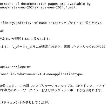
"></a>

データ管理（GDPR）セクションにおいて、必要なときに複数の非アクティブまたは古いユーザーやデバイスを一括選択し削除することで、Infinityプラットフォームを効率的に整理できます。 デバイスやユーザーの保持期間を待つ必要はありません。

詳細については、[Data management and GDPR](/platform/ja/user-guide/administration/system-configuration/data-management/environment/data-management.md)ドキュメントを参照してください。

## ServiceNow Washingtonのサポート <a href="#whatsnew2024.4-supportforservicenowwashington" id="whatsnew2024.4-supportforservicenowwashington"></a>

ServiceNow Incident Management ConnectorとCMDBの統合は、ServiceNow Washingtonをサポートするよう更新されました。

詳細については、[Nexthink ServiceNow CMDB Connectors](https://docs-v6.nexthink.com/integrations/nexthink-servicenow-cmdb-connectors)のドキュメントを参照してください。

## Libraryおよびシステムリモートアクションの再署名のサポート <a href="#whatsnew2024.4-supportforre-signinglibraryandsystemremoteactions" id="whatsnew2024.4-supportforre-signinglibraryandsystemremoteactions"></a>

スクリプトを再署名できる、Nexthink組み込みの診断ダッシュボードとライブラリダッシュボードをご活用ください。

Nexthinkが提供するスクリプトをカスタム署名するセキュリティ要件を持つ顧客は、再署名目的で新しいスクリプトをアップロードできます。(Nexthink Libraryモジュールからインストールされたリモートアクション、またはシステムが提供するとも含まれる)

詳細については、[リモートアクションの管理](/platform/ja/user-guide/remote-actions/setting-up-and-managing-remote-actions/managing-remote-actions.md)ドキュメンテーションを参照してください。

## Nexthinkライブラリの新着情報 <a href="#whatsnew2024.4-newtothenexthinklibrary" id="whatsnew2024.4-newtothenexthinklibrary"></a>

* **ワークフロー: システムクラッシュのトラブルシューティング**: イベントトリガーワークフローを使用して、システムクラッシュ後にリアルタイムで検出、トラブルシューティング、従業員への通知とインシデント管理を自動化します。
* **ワークフロー: 遅いPCのトラブルシューティング**: 最も一般的なL1チェックを行うワークフローをトリガーします。 ワークフローは、性能問題の原因となり得る要素を示し、関連する修正を実行し、自動ティケットを作成します。
* **ドライバー更新コンプライアンス**: サードパーティのドライバ管理ツールによって報告された未更新を、重大度別に視覚化し、リモートアクションを介した自動更新を実行し、ドライバー環境をコンプライアントに保ちます。
* **Libraryアラート**: バイナリ凍結、Webアプリケーション、仮想化に関連するIT環境へ影響する共通の問題を把握します。
* **MS Teams (仕事または学校) リモートアクション**: MS Teams (仕事または学校) クライアントに特有の新しいリモートアクションをインストールし、ステータス情報を取得する。
* **ブートとログイン診断**: *ブートとログイン* ダッシュボードの更新には、強化されたKPIロジックと、*ブートとログイン* DEXスコアに合わせた追加ウィジェットが含まれています。

この内容は、2024.4のすべての地域への展開完了後に利用可能になります。

## 新しいライブラリおよび自動インストールモニター <a href="#whatsnew2024.4-newlibraryandauto-installedmonitors" id="whatsnew2024.4-newlibraryandauto-installedmonitors"></a>

環境に影響を与える問題を事前に特定し、問題の迅速な解決を支援します。 フリーズ、バイナリメモリの増加およびアプリケーションエクスペリエンスに関連する問題を検出する新しい組み込みモニターにより、作業のバックログをより効果的に優先できます。 新しい仮想化モニターをインストールするには、仮想化最適化ライブラリパックを確認してください。

## 新コース学習: 新しいコース *長期データをカスタムトレンドで活用する方法* <a href="#whatsnew2024.4-learn-newcoursehowtoleveragelong-termdatawithcustomtrends" id="whatsnew2024.4-learn-newcoursehowtoleveragelong-termdatawithcustomtrends"></a>

カスタムトレンドを作成し、ライブダッシュボードモジュールで活用する方法を学びます。 Nexthinkプラットフォーム管理の学習パスで利用可能な新しいコース「長期にわたるデータをカスタムトレンドで活用する方法」を完了してください。

<figure><img src="/files/SZXpb13nKNPKekDknxN0" alt="image-20240418-124042.png" width="760"><figcaption></figcaption></figure>

## 学び: アプリケーションエクスペリエンス管理の学習パスにおけるネットワークアプリケーション <a href="#whatsnew2024.4-learn-networkappsinapplicationexperiencemanagementlearningpath" id="whatsnew2024.4-learn-networkappsinapplicationexperiencemanagementlearningpath"></a>

オンライン教育と認定を通じて、アプ