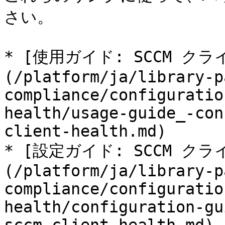
さい。

* [使用ガイド: SCCM ク
(/platform/ja/library-p
compliance/configuratio
health/usage-guide_-con
client-health.md)

* [設定ガイド: SCCM ク
(/platform/ja/library-p
compliance/configuratio
health/configuration-gu