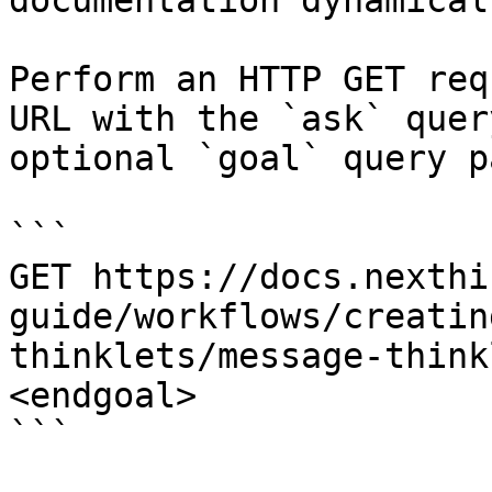
documentation dynamical
Perform an HTTP GET req
URL with the `ask` quer
optional `goal` query p
```

GET https://docs.nexthi
guide/workflows/creatin
thinklets/message-think
<endgoal>

```
