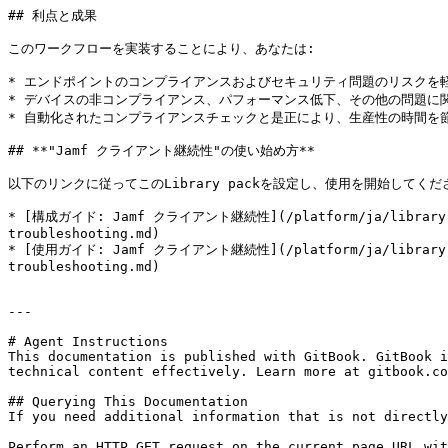
## 利点と成果

このワークフローを実装することにより、あなたは:

* エンドポイントのコンプライアンスおよびセキュリティ問題のリスクを軽
* デバイスの非コンプライアンス、パフォーマンス低下、その他の問題に
* 自動化されたコンプライアンスチェックと是正により、生産性の時間を節
## **"Jamf クライアント継続性"の使い始め方**

以下のリンクに従ってこのLibrary packを設定し、使用を開始してくださ
* [構成ガイド: Jamf クライアント継続性](/platform/ja/library-packs
troubleshooting.md)

* [使用ガイド: Jamf クライアント継続性](/platform/ja/library-pack
troubleshooting.md)

---

# Agent Instructions

This documentation is published with GitBook. GitBook i
technical content effectively. Learn more at gitbook.co
## Querying This Documentation

If you need additional information that is not directly
Perform an HTTP GET request on the current page URL wit