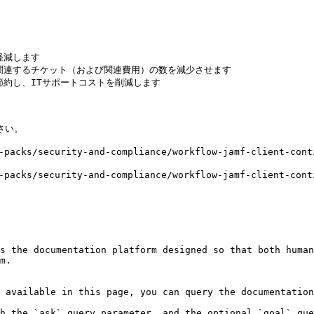
減します

関連するチケット（および関連費用）の数を減少させます

約し、ITサポートコストを削減します

い。

/security-and-compliance/workflow-jamf-client-continu
s/security-and-compliance/workflow-jamf-client-contin
s the documentation platform designed so that both human
m.

 available in this page, you can query the documentation
h the `ask` query parameter, and the optional `goal` que