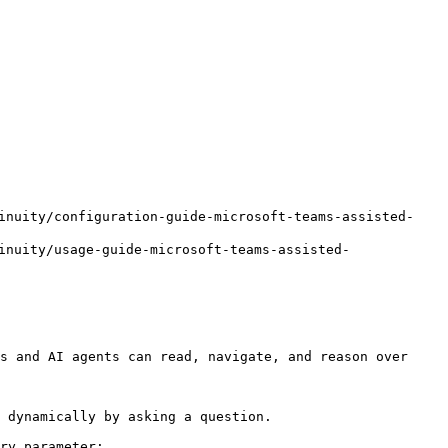
ity/configuration-guide-microsoft-teams-assisted-
uity/usage-guide-microsoft-teams-assisted-
s and AI agents can read, navigate, and reason over 
 dynamically by asking a question.

ry parameter:
