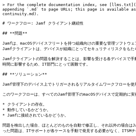
> For the complete documentation index, see [llms.txt](
appending `.md` to page URLs; this page is available as
continuity.md).

# ワークフロー: Jamf クライアント継続性

## **問題**

Jamfは、macOSデバイスフリートを持つ組織向けの重要な管理ソフト
Jamfクライアントは、デバイスが組織にとってセキュリティリスクをもた
Jamfクライアントの問題を解決することは、影響を受ける各デバイスで
時間に影響するため、IT部門にとって困難です。

## **ソリューション**

Jamf管理下のデバイス上でトリガーされるリアルタイムワークフローを使
このワークフローは、すべてのJamf管理下のmacOSデバイスで定期的に
* クライアントの存在。

* 動作しているかどうか。

* Jamfに接続されているかどうか。

問題を検出した場合、ほとんどのものを自動で修正し、それ以外の場合はJa
った問題は、ITサポートが各ケースを手動で発見する必要がなく、ITSMチ