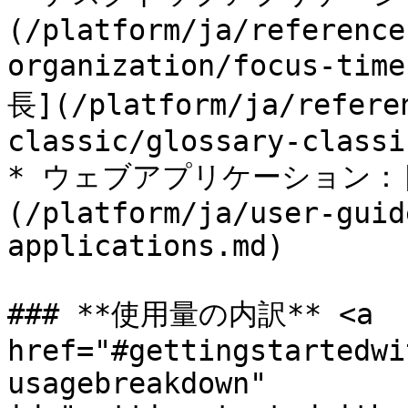
(/platform/ja/reference
organization/focus-t
長](/platform/ja/refere
classic/glossary-classi
* ウェブアプリケーション：
(/platform/ja/user-guid
applications.md)

### **使用量の内訳** <a 
href="#gettingstartedwi
usagebreakdown" 