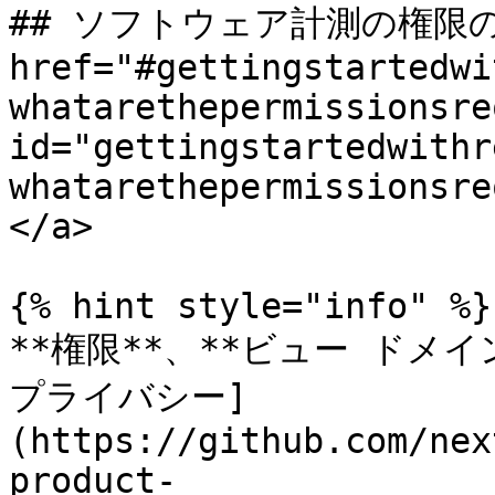
## ソフトウェア計測の権限の付
href="#gettingstartedwi
whatarethepermissionsre
id="gettingstartedwithr
whatarethepermissionsre
</a>

{% hint style="info" %}

**権限**、**ビュー ドメ
プライバシー]
(https://github.com/nex
product-