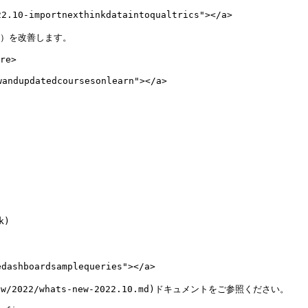
10-importnexthinkdataintoqualtrics"></a>

）を改善します。

re>

dupdatedcoursesonlearn"></a>

)

shboardsamplequeries"></a>

22/whats-new-2022.10.md)ドキュメントをご参照ください。
