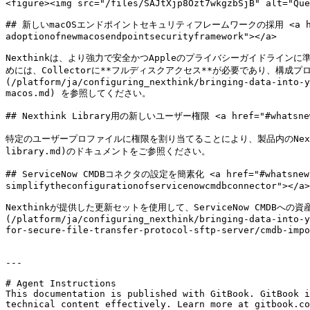
<figure><img src="/files/SAJtXjp8Ozt7wkgzbSjB" alt="Que
## 新しいmacOSエンドポイントセキュリティフレームワークの採用 <a href="#wha
adoptionofnewmacosendpointsecurityframework"></a>

Nexthinkは、より強力で安全かつAppleのプライバシーガイドライ
めには、Collectorに**フルディスクアクセス**が必要であり、構成プロ
(/platform/ja/configuring_nexthink/bringing-data-into-y
macos.md) を参照してください。

## Nexthink Library用の新しいユーザー権限 <a href="#whatsnew2022
特定のユーザープロファイルに権限を割り当てることにより、製品内のNexthink L
library.md)のドキュメントをご参照ください。

## ServiceNow CMDBコネクタの設定を簡素化 <a href="#whatsnew2022
simplifytheconfigurationofservicenowcmdbconnector"></a>

Nexthinkが提供した更新セットを使用して、ServiceNow CMDBへの
(/platform/ja/configuring_nexthink/bringing-data-into-y
for-secure-file-transfer-protocol-sftp-server/cmd
---

# Agent Instructions

This documentation is published with GitBook. GitBook i
technical content effectively. Learn more at gitbook.co