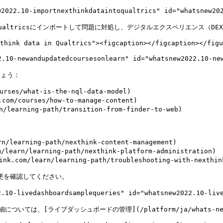
.10-importnexthinkdataintoqualtrics" id="whatsnew2022.
ualtricsにインポートして問題に対処し、デジタルエクスペリエンス（DEX
think data in Qualtrics"><figcaption></figcaption></figu
ewandupdatedcoursesonlearn" id="whatsnew2022.10-newan
ょう：

es/what-is-the-nql-data-model)

/courses/how-to-manage-content)

learning-path/transition-from-finder-to-web)

learning-path/nexthink-content-management)

arn/learning-path/nexthink-platform-administration)

om/learn/learning-path/troubleshooting-with-nexthink
更を確認してください。

vedashboardsamplequeries" id="whatsnew2022.10-liveda
[ライブダッシュボードの管理](/platform/ja/whats-new/20