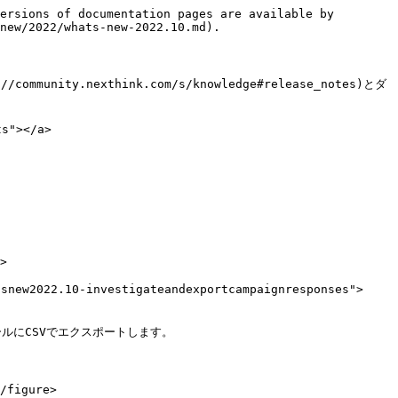
ersions of documentation pages are available by 
new/2022/whats-new-2022.10.md).

ty.nexthink.com/s/knowledge#release_notes)とダ
"></a>

>

2022.10-investigateandexportcampaignresponses">
にCSVでエクスポートします。

/figure>
