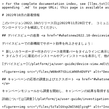
> For the complete documentation index, see [llms.txt](
appending `.md` to page URLs; this page is available as
# 2022年10月の新着情報

このバージョン2022.10のリリース日は2022年11月28日です。 コミュニティウ
ウンロードリンクを確認してください。

## デバイスビューの改善 <a href="#whatsnew2022.10-deviceviewim
デバイスビューでの新機能でサポート効率を向上させましょう：

* 新しいカラーボーダー付きのリソース使用量バーをタイムラインに表示
* タイムラインに最近のインストールやアンインストールを表示して、他の
[デバイスビュー](/platform/ja/user-guide/device-view
<figure><img src="/files/W6NnRTtDizLW90h4DVFV" alt="Dev
## キャンペーンの応答の調査およびエクスポート <a href="#whatsnew2022.10
</a>

キャンペーンモジュールから調査を開始し、キャンペーンの結果を取得するた
詳細については[調査](/platform/ja/user-guide/investiga
<figure><img src="/files/5zTalGVxp2WIS6QlyzqP" alt="Inv