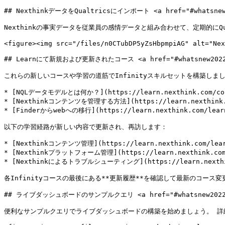
## NexthinkデータをQualtricsにインポート <a href="#whatsnew2022
Nexthinkの事実データを従業員の感情データと組み合わせて、定期的にQ
<figure><img src="/files/n0CTubDP5yZsHbpmpiAG" alt="Nex
## Learnにて新規および更新されたコース <a href="#whatsnew2022.10-n
これらの新しいコースや学習の道筋でInfinityスキルセットを構築しまし
* [NQLデータモデルとは何か？](https://learn.nexthink.com/cours
* [Nexthinkコンテンツを管理する方法](https://learn.nexthink.com
* [Finderからwebへの移行](https://learn.nexthink.com/learn/
以下の学習経路が新しい内容で更新され、再訪します：

* [Nexthinkコンテンツ管理](https://learn.nexthink.com/learn/
* [Nexthinkプラットフォーム管理](https://learn.nexthink.com/le
* [Nexthinkによるトラブルシューティング](https://learn.nexthink.c
各Infinityコースの最後にある**更新履歴**を確認して最新のコース変
## ライブダッシュボードのサンプルクエリ <a href="#whatsnew2022.10-li
便利なサンプルクエリでライブダッシュボードの構築を始めましょう。 詳細については、