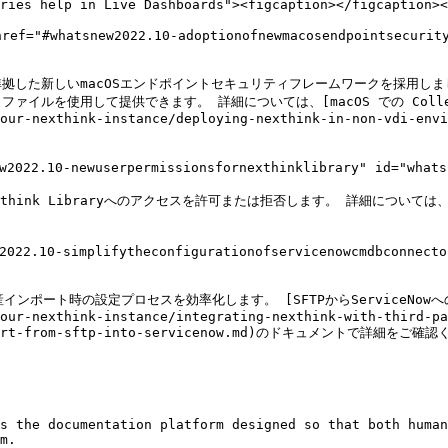
ries help in Live Dashboards"><figcaption></figcaption><
tsnew2022.10-adoptionofnewmacosendpointsecurityfra
ンに準拠した新しいmacOSエンドポイントセキュリティフレームワークを採用
ファイルを使用して提供できます。 詳細については、[macOS での Colle
our-nexthink-instance/deploying-nexthink-in-non-vdi-envi
.10-newuserpermissionsfornexthinklibrary" id="whatsnew
ibraryへのアクセスを許可または拒否します。 詳細については、[Nexthink L
.10-simplifytheconfigurationofservicenowcmdbconnector
資産インポート時の設定プロセスを効率化します。 [SFTPからServiceNowへ
our-nexthink-instance/integrating-nexthink-with-third-pa
b-import-from-sftp-into-servicenow.md)のドキュメントで詳細をご確
s the documentation platform designed so that both human
m.
