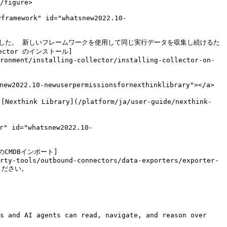
/figure>

mework" id="whatsnew2022.10-
しました。 新しいフレームワークを使用して同じ実行データを収集し続けるた
ctor のインストール]
ronment/installing-collector/installing-collector-on-
2022.10-newuserpermissionsfornexthinklibrary"></a>

ibrary](/platform/ja/user-guide/nexthink-
" id="whatsnew2022.10-
のCMDBインポート]
rty-tools/outbound-connectors/data-exporters/exporter-
認ください。

s and AI agents can read, navigate, and reason over 