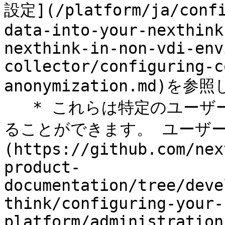
設定](/platform/ja/confi
data-into-your-nexthink
nexthink-in-non-vdi-env
collector/configuring-c
anonymization.md)を
   * これらは特定のユーザーロールからNQL結果で非表示にす
ることができます。 ユーザーの
(https://github.com/nex
product-
documentation/tree/deve
think/configuring-your-
platform/administration