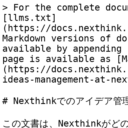
> For the complete docu
[llms.txt]
(https://docs.nexthink.
Markdown versions of do
available by appending 
page is available as [M
(https://docs.nexthink.
ideas-management-at-nex
# Nexthinkでのアイデア管理
この文書は、Nexthinkが