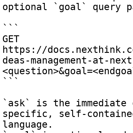
optional `goal` query p
```

GET 
https://docs.nexthink.c
deas-management-at-next
<question>&goal=<endgoal
```

`ask` is the immediate 
specific, self-containe
language.
