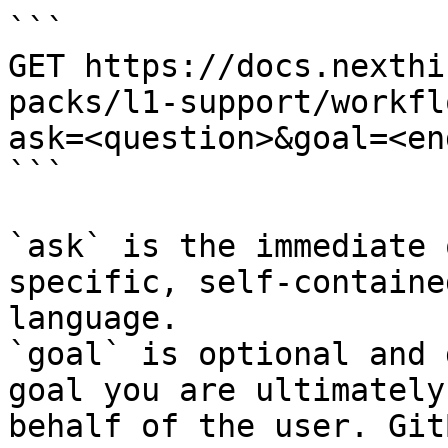
```

GET https://docs.nexthi
packs/l1-support/workfl
ask=<question>&goal=<en
```

`ask` is the immediate 
specific, self-containe
language.

`goal` is optional and 
goal you are ultimately
behalf of the user. Git