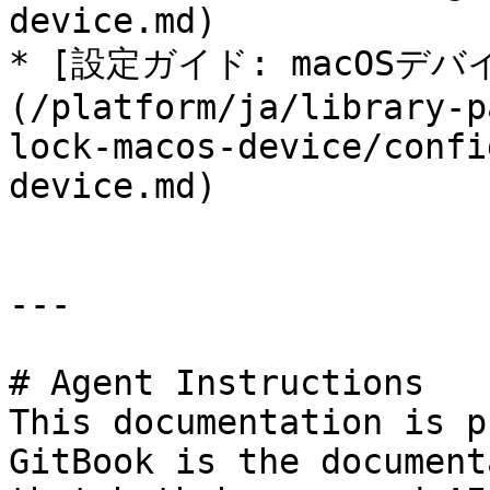
device.md)

* [設定ガイド: macOSデ
(/platform/ja/library-p
lock-macos-device/confi
device.md)

---

# Agent Instructions

This documentation is p
GitBook is the document