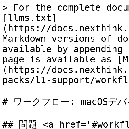
> For the complete docu
[llms.txt]
(https://docs.nexthink.
Markdown versions of do
available by appending 
page is available as [M
(https://docs.nexthink.
packs/l1-support/workfl
# ワークフロー: macOSデ
## 問題 <a href="#workf