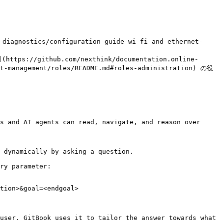
nostics/configuration-guide-wi-fi-and-ethernet-
tps://github.com/nexthink/documentation.online-
nt-management/roles/README.md#roles-administration) の役
s and AI agents can read, navigate, and reason over 
 dynamically by asking a question.

ry parameter:

tion>&goal=<endgoal>

user. GitBook uses it to tailor the answer towards what 