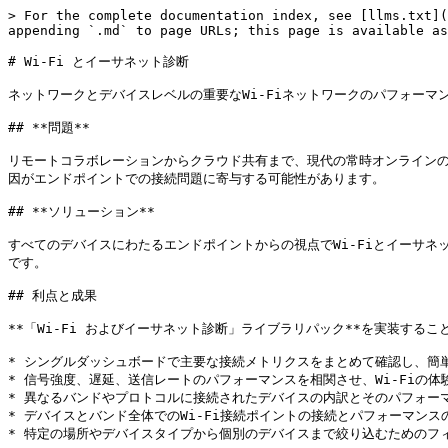
> For the complete documentation index, see [llms.txt](
appending `.md` to page URLs; this page is available as
# Wi-Fi とイーサネット診断

ネットワークとデバイスレベルの重要なWi-Fiネットワークのパフォーマ
## **問題**

リモートコラボレーションからクラウド共有まで、現代の常時オンライン
因がエンドポイントでの接続問題に寄与する可能性があります。

## **ソリューション**

すべてのデバイスにわたるエンドポイントからの視点でWi-Fiとイーサ
です。

## 利点と成果

**「Wi-Fi およびイーサネット診断」ライブラリパック**を実装するこ
* シングルダッシュボードで主要な接続メトリクスをまとめて確認し、簡単
* 信号強度、遅延、送信レートのパフォーマンスを相関させ、Wi-Fiの体
* 異なるバンドやプロトコルに接続されたデバイスの内訳とそのパフォーマ
* デバイスとバンド全体でのWi-Fi接続ポイントの接続とパフォーマンス
* 特定の場所やデバイスタイプから個別のデバイスまで絞り込むためのフィ