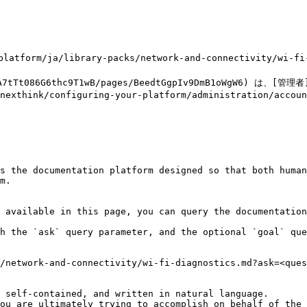
a/library-packs/network-and-connectivity/wi-fi-diag
086G6thc9T1wB/pages/BeedtGgpIv9DmB1oWgW6) は、[管理者](ht
_nexthink/configuring-your-platform/administration/accou
s the documentation platform designed so that both human
m.

 available in this page, you can query the documentation
h the `ask` query parameter, and the optional `goal` que
/network-and-connectivity/wi-fi-diagnostics.md?ask=<ques
 self-contained, and written in natural language.

ou are ultimately trying to accomplish on behalf of the 