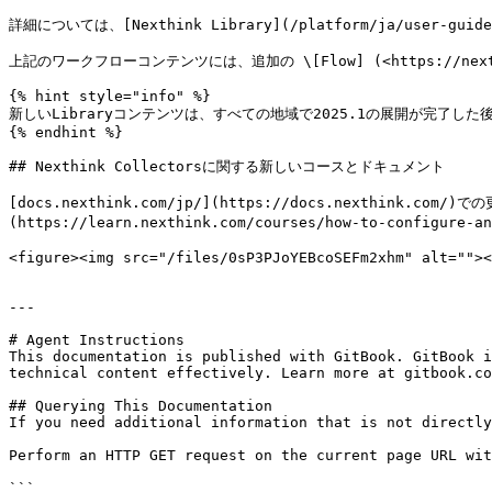
詳細については、[Nexthink Library](/platform/ja/user-gu
上記のワークフローコンテンツには、追加の \[Flow] (<https://nex
{% hint style="info" %}

新しいLibraryコンテンツは、すべての地域で2025.1の展開が完了した
{% endhint %}

## Nexthink Collectorsに関する新しいコースとドキュメント

[docs.nexthink.com/jp/](https://docs.nexthink
(https://learn.nexthink.com/courses/how-to-confi
<figure><img src="/files/0sP3PJoYEBcoSEFm2xhm" alt=""><
---

# Agent Instructions

This documentation is published with GitBook. GitBook i
technical content effectively. Learn more at gitbook.co
## Querying This Documentation

If you need additional information that is not directly
Perform an HTTP GET request on the current page URL wit
```
