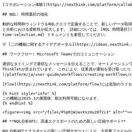
[コラボレーション体験](https://nexthink.com/platform/
## NQL: 時間選択の強化

動的な時間枠ウィンドウをNQLクエリで定義することで、新しいデータ取得の
と分析における柔軟性が拡大します。 詳細については、[NQL 時間選択](/platform/j
time-selection.md) ドキュメントを参照してください。

💡 [この機能に関するアイデアポータル](https://ideas.nexthink.
## ワークフロー: Microsoft Teamsでのコミュニケーション

適切なタイミングで適切なメッセージを伝えることで、オートメーションワークフ
Thinkletが含まれています。 これにより、従業員が通知を受け取っ
(/platform/ja/user-guide/workflows/creating-workfl
[Flow](https://nexthink.com/platform/flow)に
{% hint style="info" %}

この機能は2025.1の展開後、順次利用可能になります。

{% endhint %}

<figure><img src="/files/PSpR1WJavXszHu20f2i3" alt=""><
## **NQL分析API: 高速エクスポートのための新しい圧縮サポート**

NQL分析APIエクスポートの新しい圧縮サポートにより、大容量ファイ