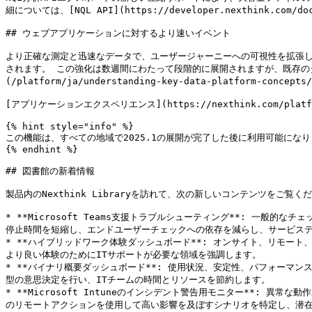
細については、[NQL API](https://developer.nexthink.com/d
## ウェブアプリケーションに対するより速いイベント

より正確な測定と迅速なデータで、ユーザージャーニーへの可視性を拡張しま
されます。 この強化は数週間にわたって段階的に展開されますが、既存のダ
(/platform/ja/understanding-key-data-platform-conc
[アプリケーションエクスペリエンス](https://nexthink.com/pl
{% hint style="info" %}

この機能は、すべての地域で2025.1の展開が完了した後に利用可能になり
{% endhint %}

## 図書館の新着情報

製品内のNexthink Libraryを訪れて、次の新しいコンテンツをご覧くだ
* **Microsoft Teams支援トラブルシューティング**: 一般的
停止時間を短縮し、エンドユーザーチェックへの依存を減らし、サービスデ
* **ハイブリッドワーク体験ダッシュボード**: オンサイト、リモー
より良い体験のためにITサポートが必要な領域を強調します。

* **バイナリ概要ダッシュボード**: 使用状況、安定性、パフォーマ
型の意思決定を行い、ITチームの時間とリソースを節約します。

* **Microsoft Intuneのインシデント警告用モニター**: 異
のリモートアクションを使用して高い影響を及ぼすシナリオを特定し、潜在