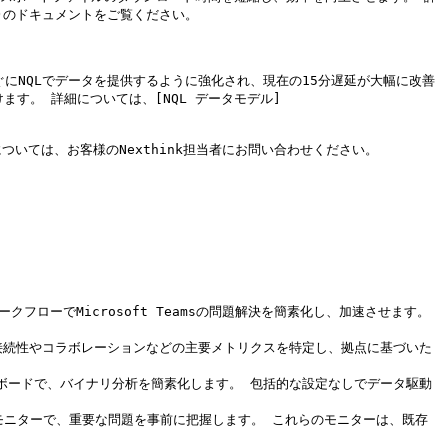
rithms)のドキュメントをご覧ください。

にNQLでデータを提供するように強化され、現在の15分遅延が大幅に改善
す。 詳細については、[NQL データモデル]
。詳細については、お客様のNexthink担当者にお問い合わせください。

クフローでMicrosoft Teamsの問題解決を簡素化し、加速させます。 
 接続性やコラボレーションなどの主要メトリクスを特定し、拠点に基づいた
ュボードで、バイナリ分析を簡素化します。 包括的な設定なしでデータ駆動
ntuneモニターで、重要な問題を事前に把握します。 これらのモニターは、既存