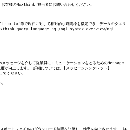
いては、お客様のNexthink 担当者にお問い合わせください。

from to`節で現在に対して相対的な時間枠を指定でき、データのクエリ
k-query-language-nql/nql-syntax-overview/nql-
sメッセージを介して従業員にコミュニケーションをとるためのMessage 
足度が向上します。 詳細については、[メッセージシンクレット]
を参照してください。

。

クスポートファイルのダウンロード時間を短縮し、効率を向上させます。 詳