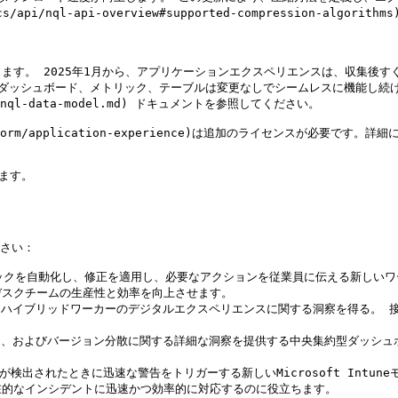
ocs/api/nql-api-overview#supported-compression-algo
す。 2025年1月から、アプリケーションエクスペリエンスは、収集後すぐ
ッシュボード、メトリック、テーブルは変更なしでシームレスに機能し続けま
epts/nql-data-model.md) ドキュメントを参照してください。

atform/application-experience)は追加のライセンスが必要です
ます。

さい：

なチェックを自動化し、修正を適用し、必要なアクションを従業員に伝える新しいワー
スクチームの生産性と効率を向上させます。

ト、ハイブリッドワーカーのデジタルエクスペリエンスに関する洞察を得る。
ンス、およびバージョン分散に関する詳細な洞察を提供する中央集約型ダッシ
常な動作が検出されたときに迅速な警告をトリガーする新しいMicrosoft I
的なインシデントに迅速かつ効率的に対応するのに役立ちます。
