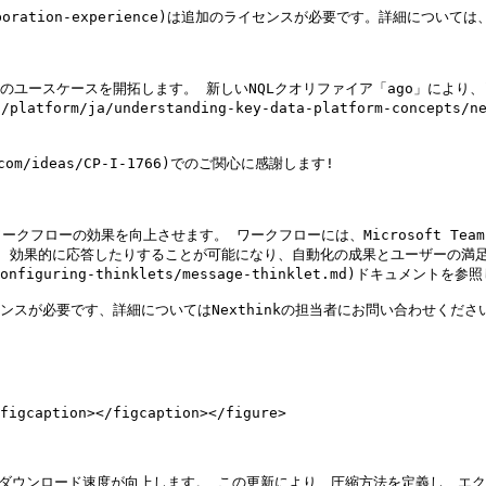
collaboration-experience)は追加のライセンスが必要です。詳細につ
ユースケースを開拓します。 新しいNQLクオリファイア「ago」により、`
a/understanding-key-data-platform-concepts/nexthin
com/ideas/CP-I-1766)でのご関心に感謝します!

ローの効果を向上させます。 ワークフローには、Microsoft Team
たり、効果的に応答したりすることが可能になり、自動化の成果とユーザーの満
ows/configuring-thinklets/message-thinklet.md)ドキュメント
は追加のライセンスが必要です、詳細についてはNexthinkの担当者にお問い合わせください
figcaption></figcaption></figure>

ルのダウンロード速度が向上します。 この更新により、圧縮方法を定義し、エ