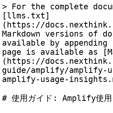
> For the complete docu
[llms.txt]
(https://docs.nexthink.
Markdown versions of do
available by appending 
page is available as [M
(https://docs.nexthink.
guide/amplify/amplify-u
amplify-usage-insights.m
# 使用ガイド: Amplify使