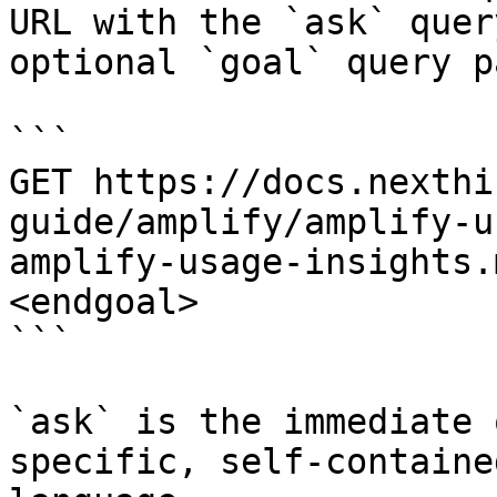
URL with the `ask` quer
optional `goal` query p
```

GET https://docs.nexthi
guide/amplify/amplify-u
amplify-usage-insights.
<endgoal>

```

`ask` is the immediate 
specific, self-containe