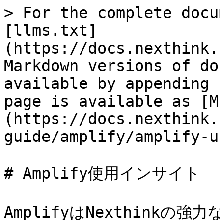
> For the complete docu
[llms.txt]
(https://docs.nexthink.
Markdown versions of do
available by appending 
page is available as [M
(https://docs.nexthink.
guide/amplify/amplify-u
# Amplify使用インサイト

AmplifyはNexthink