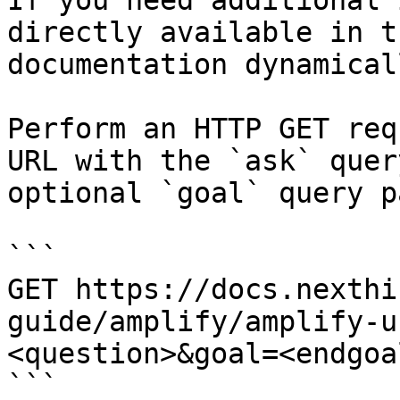
If you need additional 
directly available in t
documentation dynamical
Perform an HTTP GET req
URL with the `ask` quer
optional `goal` query p
```

GET https://docs.nexthi
guide/amplify/amplify-u
<question>&goal=<endgoal
```
