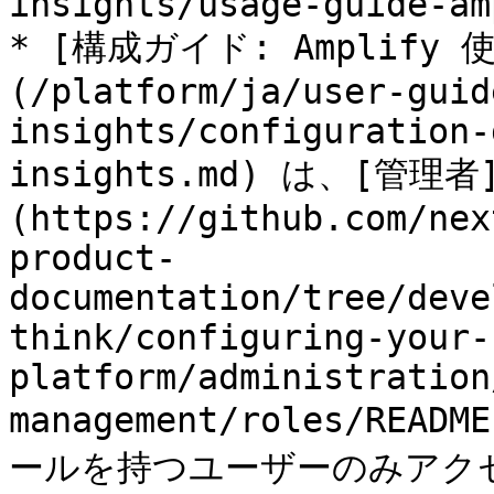
insights/usage-guide-am
* [構成ガイド: Amplif
(/platform/ja/user-guid
insights/configuration-
insights.md) は、[管理者
(https://github.com/nex
product-
documentation/tree/deve
think/configuring-your-
platform/administration
management/roles/READM
ールを持つユーザーのみアクセ