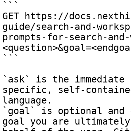
```

GET https://docs.nexthi
guide/search-and-worksp
prompts-for-search-and-
<question>&goal=<endgoal
```

`ask` is the immediate 
specific, self-containe
language.

`goal` is optional and 
goal you are ultimately