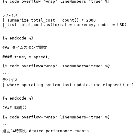
{% code overflow="wrap" lineNumbers="true" %}

```

デバイス

| summarize total_cost = count() * 2000

| list total_cost.as(format = currency, code  = USD)

```

{% endcode %}

### タイムスタンプ関数

#### time\_elapsed()

{% code overflow="wrap" lineNumbers="true" %}

```

デバイス

| where operating_system.last_update.time_elapsed() > 1
```

{% endcode %}

#### 時間()

{% code overflow="wrap" lineNumbers="true" %}

```

過去24時間の device_performance.events
