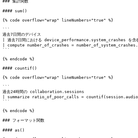
### 集計関数

#### sum()

{% code overflow="wrap" lineNumbers="true" %}

```

過去7日間のデバイス 

| 過去7日間における device_performance.system_crashes を含む
| compute number_of_crashes = number_of_system_crashes.
```

{% endcode %}

#### countif()

{% code overflow="wrap" lineNumbers="true" %}

```

過去24時間の collaboration.sessions

| summarize ratio_of_poor_calls = countif(session.audio
```

{% endcode %}

### フォーマット関数

#### as()
