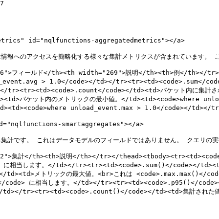
7

cs" id="nqlfunctions-aggregatedmetrics"></a>

情報へのアクセスを簡略化する様々な集計メトリクスが含まれています。 こ
"196">フィールド</th><th width="269">説明</th><th>例</th></tr>
vent.avg > 1.0</code></td></tr><tr><td><code>.s
td></tr><tr><td><code>.count</code></td><td>バケット内に集計さ
</td><td>バケット内のメトリックの最小値。</td><td><code>where unload_
<code>where unload_event.max > 1.0</code></td></tr><
"nqlfunctions-smartaggregates"></a>

集計です。 これはデータモデルのフィールドではありません。 クエリの実
="222">集計</th><th>説明</th></tr></thead><tbody><tr><td
ode> に相当します。</td></tr><tr><td><code>.sum()</code><
e></td><td>メトリックの最大値。<br>これは <code>.max.max()</cod
code> に相当します。</td></tr><tr><td><code>.p95()</cod
d></tr><tr><td><code>.count()</code></td><td>集計され