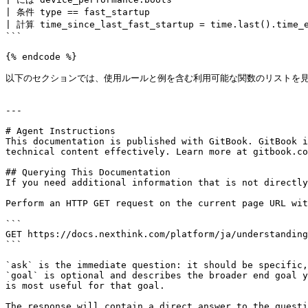
| 条件 type == fast_startup

| 計算 time_since_last_fast_startup = time.last().time_e
```

{% endcode %}

以下のセクションでは、使用ルールと例を含む利用可能な関数のリストを見
---

# Agent Instructions

This documentation is published with GitBook. GitBook i
technical content effectively. Learn more at gitbook.co
## Querying This Documentation

If you need additional information that is not directly
Perform an HTTP GET request on the current page URL wit
```

GET https://docs.nexthink.com/platform/ja/understanding
```

`ask` is the immediate question: it should be specific,
`goal` is optional and describes the broader end goal y
is most useful for that goal.

The response will contain a direct answer to the questi