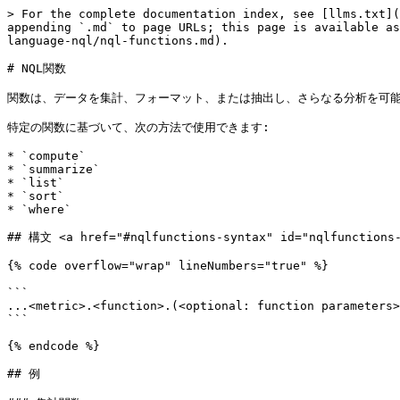
> For the complete documentation index, see [llms.txt](
appending `.md` to page URLs; this page is available as
language-nql/nql-functions.md).

# NQL関数

関数は、データを集計、フォーマット、または抽出し、さらなる分析を可能
特定の関数に基づいて、次の方法で使用できます:

* `compute`

* `summarize`

* `list`

* `sort`

* `where`

## 構文 <a href="#nqlfunctions-syntax" id="nqlfunctions-
{% code overflow="wrap" lineNumbers="true" %}

```

...<metric>.<function>.(<optional: function parameters>
```

{% endcode %}

## 例
