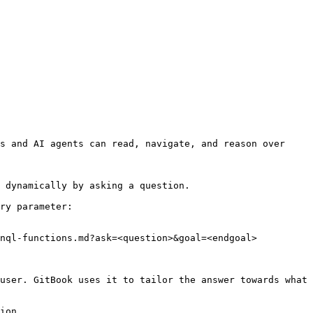
s and AI agents can read, navigate, and reason over 
 dynamically by asking a question.

ry parameter:

nql-functions.md?ask=<question>&goal=<endgoal>

user. GitBook uses it to tailor the answer towards what 
ion.
