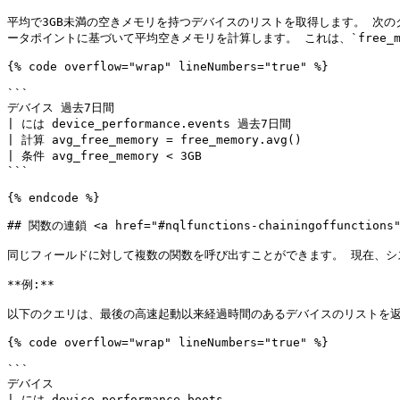
平均で3GB未満の空きメモリを持つデバイスのリストを取得します。 次のクエリに
ータポイントに基づいて平均空きメモリを計算します。 これは、`free_memor
{% code overflow="wrap" lineNumbers="true" %}

```

デバイス 過去7日間

| には device_performance.events 過去7日間

| 計算 avg_free_memory = free_memory.avg()

| 条件 avg_free_memory < 3GB

```

{% endcode %}

## 関数の連鎖 <a href="#nqlfunctions-chainingoffunctions" 
同じフィールドに対して複数の関数を呼び出すことができます。 現在、システムは
**例:**

以下のクエリは、最後の高速起動以来経過時間のあるデバイスのリストを返
{% code overflow="wrap" lineNumbers="true" %}

```

デバイス

| には device_performance.boots
