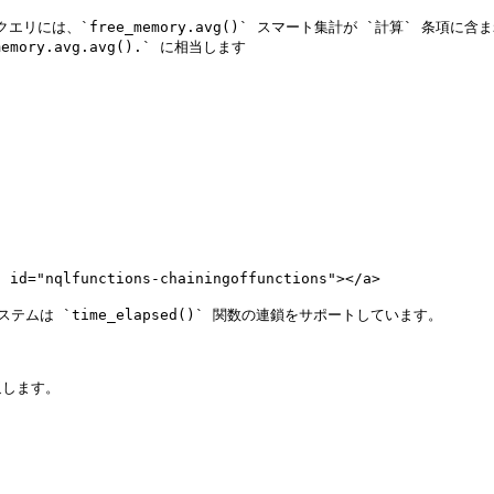
は、`free_memory.avg()` スマート集計が `計算` 条項に含まれ
y.avg.avg().` に相当します

id="nqlfunctions-chainingoffunctions"></a>

 `time_elapsed()` 関数の連鎖をサポートしています。

します。
