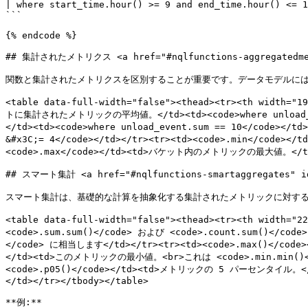
| where start_time.hour() >= 9 and end_time.hour() <= 1
```

{% endcode %}

## 集計されたメトリクス <a href="#nqlfunctions-aggregatedmetri
関数と集計されたメトリクスを区別することが重要です。データモデルには
<table data-full-width="false"><thead><tr><th width=
トに集計されたメトリックの平均値。</td><td><code>where unload_e
</td><td><code>where unload_event.sum == 10</code></
&#x3C;= 4</code></td></tr><tr><td><code>.min</code>
<code>.max</code></td><td>バケット内のメトリックの最大値。</td><td>
## スマート集計 <a href="#nqlfunctions-smartaggregates" id=
スマート集計は、基礎的な計算を抽象化する集計されたメトリックに対する
<table data-full-width="false"><thead><tr><th width
<code>.sum.sum()</code> および <code>.count.sum()</c
</code> に相当します</td></tr><tr><td><code>.max()</cod
</td><td>このメトリックの最小値。<br>これは <code>.min.min()</
<code>.p05()</code></td><td>メトリックの 5 パーセンタイル。</t
</td></tr></tbody></table>

**例:**
