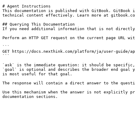
# Agent Instructions

This documentation is published with GitBook. GitBook i
technical content effectively. Learn more at gitbook.co
## Querying This Documentation

If you need additional information that is not directly
Perform an HTTP GET request on the current page URL wit
```

GET https://docs.nexthink.com/platform/ja/user-guide/ap
```

`ask` is the immediate question: it should be specific,
`goal` is optional and describes the broader end goal y
is most useful for that goal.

The response will contain a direct answer to the questi
Use this mechanism when the answer is not explicitly pr