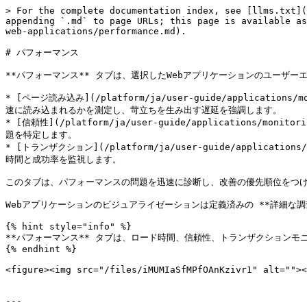
> For the complete documentation index, see [llms.txt](
appending `.md` to page URLs; this page is available as
web-applications/performance.md).

# パフォーマンス

**パフォーマンス** タブは、選択したWebアプリケーションのユーザ
* [ページ読み込み](/platform/ja/user-guide/applications/
速に読み込まれるかを測定し、苛立ちを生み出す遅延を強調します。

* [信頼性](/platform/ja/user-guide/applications/moni
題を特定します。

* [トランザクション](/platform/ja/user-guide/applications
時間と成功率を監視します。

このタブは、パフォーマンスの問題を迅速に診断し、改善の優先順位をつけ
Webアプリケーションのビジュアライゼーションは定義済みの **詳細な調
{% hint style="info" %}

**パフォーマンス** タブは、ロード時間、信頼性、トランザクションモ
{% endhint %}

<figure><img src="/files/iMUMIaSfMPfOAnKzivr1" alt=""><
---
