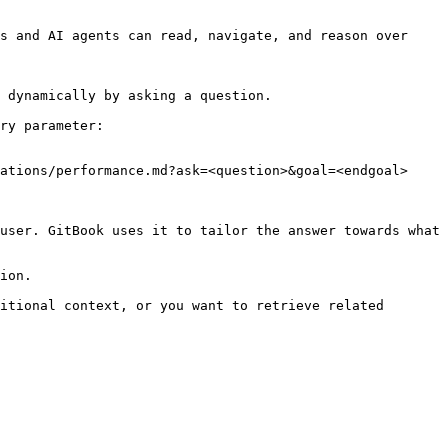
s and AI agents can read, navigate, and reason over 
 dynamically by asking a question.

ry parameter:

ations/performance.md?ask=<question>&goal=<endgoal>

user. GitBook uses it to tailor the answer towards what 
ion.

itional context, or you want to retrieve related 