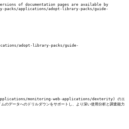
ersions of documentation pages are available by 
y-packs/applications/adopt-library-packs/guide-
s/adopt-library-packs/guide-
pplications/monitoring-web-applications/dexterity) のエ
イムのデータへのドリルダウンをサポートし、より深い使用分析と調査能力