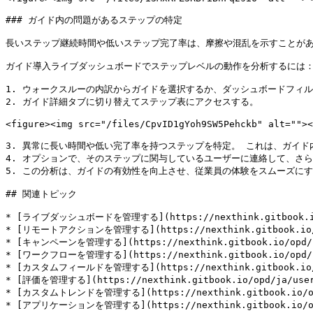
### ガイド内の問題があるステップの特定

長いステップ継続時間や低いステップ完了率は、摩擦や混乱を示すことがあ
ガイド導入ライブダッシュボードでステップレベルの動作を分析するには：
1. ウォークスルーの内訳からガイドを選択するか、ダッシュボードフィル
2. ガイド詳細タブに切り替えてステップ表にアクセスする。

<figure><img src="/files/CpvID1gYoh9SW5Pehckb" alt=""><
3. 異常に長い時間や低い完了率を持つステップを特定。 これは、ガイド
4. オプションで、そのステップに関与しているユーザーに連絡して、さら
5. この分析は、ガイドの有効性を向上させ、従業員の体験をスムーズにす
## 関連トピック

* [ライブダッシュボードを管理する](https://nexthink.gitbook.io/opd
* [リモートアクションを管理する](https://nexthink.gitbook.io/opd/
* [キャンペーンを管理する](https://nexthink.gitbook.io/opd/ja/
* [ワークフローを管理する](https://nexthink.gitbook.io/opd/ja/
* [カスタムフィールドを管理する](https://nexthink.gitbook.io/opd/
* [評価を管理する](https://nexthink.gitbook.io/opd/ja/user-g
* [カスタムトレンドを管理する](https://nexthink.gitbook.io/opd/ja
* [アプリケーションを管理する](https://nexthink.gitbook.io/opd/j