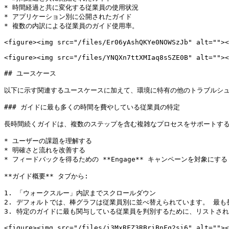
* 時間経過と共に変化する従業員の使用状況

* アプリケーション別に公開されたガイド

* 複数の内訳による従業員のガイド使用率。

<figure><img src="/files/Er06yAshQKYe0NOWSzJb" alt=""><
<figure><img src="/files/YNQXn7ttXMIaq8sSZE0B" alt=""><
## ユースケース

以下に示す関連するユースケースに加えて、環境に特有の他のトラブルシュ
### ガイドに最も多くの時間を費やしている従業員の特定

長時間続くガイドは、複数のステップを含む複雑なプロセスをサポートする
* ユーザーの課題を理解する

* 明確さと流れを改善する

* フィードバックを得るための **Engage** キャンペーンを対象にする

**ガイド概要** タブから:

1. 「ウォークスルー」内訳までスクロールダウン

2. デフォルトでは、棒グラフは従業員別に並べ替えられています。 最
3. 特定のガイドに最も関与している従業員を判別するために、リストされた
<figure><img src="/files/i3MxRFZ3RBriBnFq2si6" alt=""><