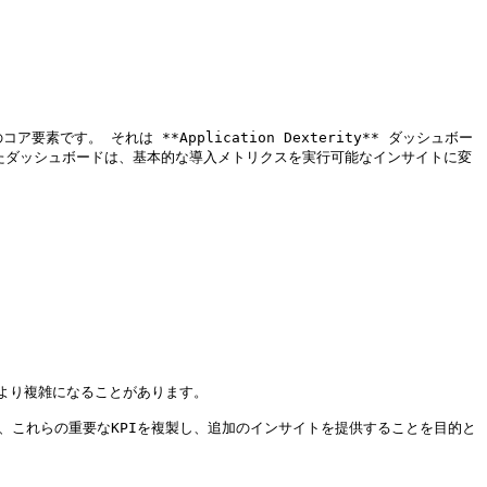
ックのコア要素です。 それは **Application Dexterity** ダッシュボー
てたダッシュボードは、基本的な導入メトリクスを実行可能なインサイトに変
り複雑になることがあります。

ガイド導入** は、これらの重要なKPIを複製し、追加のインサイトを提供することを目的と