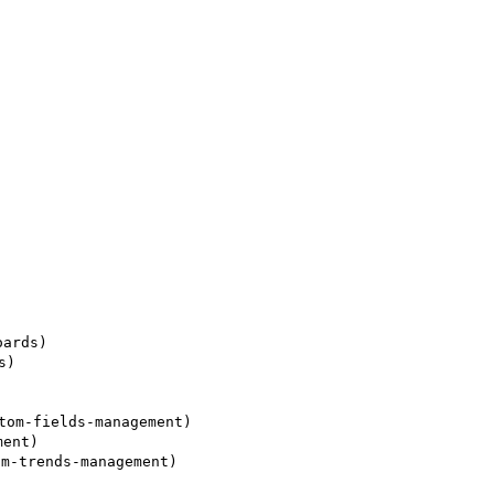
rds)

)

m-fields-management)

ent)

-trends-management)
