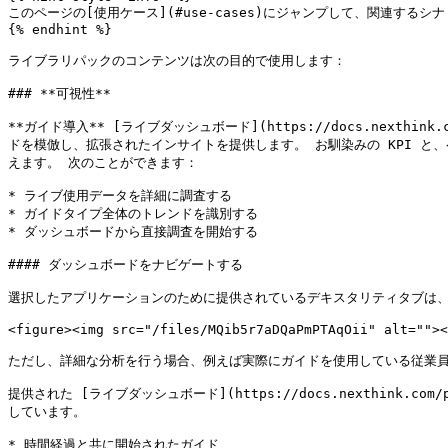
このページの[使用ケース](#use-cases)にジャンプして、関連する
{% endhint %}

ライブラリパックのコンテンツは次の目的で使用します：

### **可視性**

**ガイド導入** [ライブダッシュボード](https://docs.nexthink.c
ドを模倣し、拡張されたインサイトを提供します。 お馴染みの KPI 
えます。 次のことができます：

* ライブ使用データを詳細に調査する

* ガイドタイプ全体のトレンドを識別する

* ダッシュボードから直接調査を開始する

#### ダッシュボードをナビゲートする

選択したアプリケーションのために提供されているデキスタリティタブは、
<figure><img src="/files/MQib5r7aDQaPmPTAqOii" alt=""><
ただし、詳細な分析を行う場合、例えば実際にガイドを使用している従業員
提供された [ライブダッシュボード](https://docs.nexthink.co
しています。

* 時間経過と共に開始されたガイド
