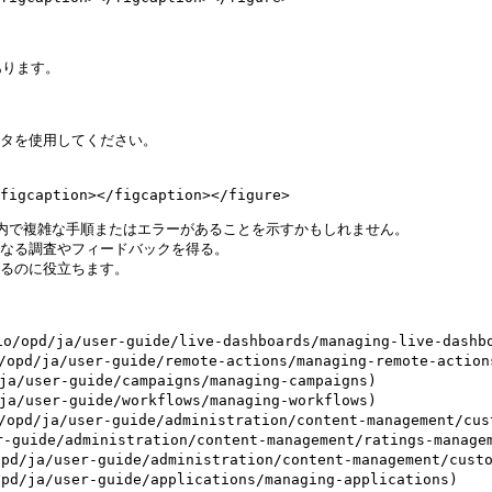
ります。



タを使用してください。

figcaption></figcaption></figure>

内で複雑な手順またはエラーがあることを示すかもしれません。

なる調査やフィードバックを得る。

るのに役立ちます。

/ja/user-guide/live-dashboards/managing-live-dashboa
ja/user-guide/remote-actions/managing-remote-actions
user-guide/campaigns/managing-campaigns)

user-guide/workflows/managing-workflows)

ja/user-guide/administration/content-management/custo
uide/administration/content-management/ratings-managem
/user-guide/administration/content-management/custom
a/user-guide/applications/managing-applications)
