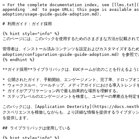
> For the complete documentation index, see [llms.txt](
appending `.md` to page URLs; this page is available as
adoption/usage-guide-guide-adoption.md).

# 利用ガイド：ガイド採用

{% hint style="info" %}

このページには、このパックを使用するためのさまざまな方法が記載されて
管理者は、インストール済みコンテンツを設定およびカスタマイズするために [設定ガイド: 
adoption/configuration-guide-guide-adoption.md) を参照
{% endhint %}

**ガイド採用**ライブラリパックは、EUCチームが次のことを行えるように
* 公開されたガイド、手動開始、エンゲージメント、完了率、ドロップオ
* ウォークスルー、ツールチップ、メディアガイドにおける導入トレンドを
* ガイドがアプリケーション内で最も効果的な場所を理解する。

* ステップレベルのエンゲージメントを検査し、ユーザーの摩擦点を特定す
このパックには、[Application Dexterity](https://docs.nexthin
クスペリエンスを模倣しながらも、より詳細な情報を提供するライブダッ
を提供します。

## ライブラリパックは使用している

{% hint style="info" %}
