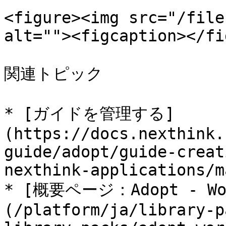
<figure><img src="/file
alt=""><figcaption></fi
関連トピック

* [ガイドを管理する]
(https://docs.nexthink.
guide/adopt/guide-creat
nexthink-applications/m
* [概要ページ：Adopt - Wor
(/platform/ja/library-p