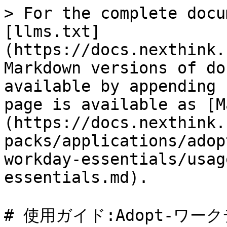
> For the complete docu
[llms.txt]
(https://docs.nexthink.
Markdown versions of do
available by appending 
page is available as [M
(https://docs.nexthink.
packs/applications/adop
workday-essentials/usag
essentials.md).

# 使用ガイド:Adopt-ワー