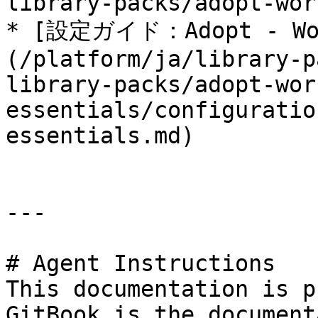
library-packs/adopt-wor
* [設定ガイド：Adopt - Wor
(/platform/ja/library-p
library-packs/adopt-wor
essentials/configuratio
essentials.md)

---

# Agent Instructions

This documentation is p
GitBook is the document