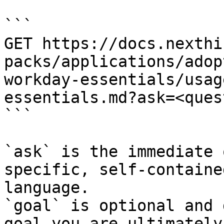
```

GET https://docs.nexthi
packs/applications/adop
workday-essentials/usag
essentials.md?ask=<ques
```

`ask` is the immediate 
specific, self-containe
language.

`goal` is optional and 
goal you are ultimately