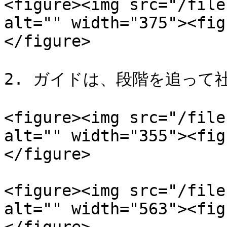
<figure><img src="/file
alt="" width="375"><fig
</figure>

2. ガイドは、段階を追って
<figure><img src="/file
alt="" width="355"><fig
</figure>

<figure><img src="/file
alt="" width="563"><fig